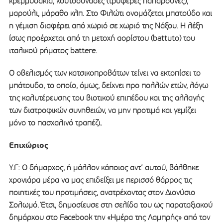
κρεμμυδάκια, κουτσουνάδες (τρυφερές παπαρούνες),
μαρούλι, μάραθο κλπ. Στο Φιλώτι ονομάζεται μπατούδο και
η γέμιση διαφέρει από χωριό σε χωριό της Νάξου. Η λέξη
ίσως προέρχεται από τη μετοχή αορίστου (battuto) του
ιταλικού ρήματος battere.
Ο οβελισμός των κατσικοπροβάτων τείνει να εκτοπίσει το
μπάτουδο, το οποίο, όμως, δείχνει προ πολλών ετών, λόγω
της καλυτέρευσης του βιοτικού επιπέδου και της αλλαγής
των διατροφικών συνηθειών, να μην προτιμά και γεμίζει
μόνο το πασχαλινό τραπέζι.
Επιχώριος
Υ.Γ: Ο δήμαρχος, ή μάλλον κάποιος αντ’ αυτού, βάλθηκε
χρονιάρα μέρα να μας επιδείξει με περισσό θάρρος τις
ποιητικές του προτιμήσεις, ανατρέχοντας στον Διονύσιο
Σολωμό. Έτσι, δημοσίευσε στη σελίδα του ως παραταξιακού
δημάρχου στο Facebook την «Ημέρα της Λαμπρής» από τον