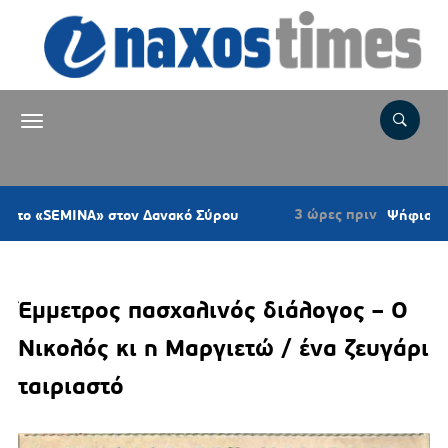
3 ώρες πριν
INA» στον Δανακό Σύρου
Ψήφισμα του Κυνηγε
Έμμετρος πασχαλινός διάλογος – Ο
Νικολός κι η Μαργιετώ / ένα ζευγάρι
ταιριαστό