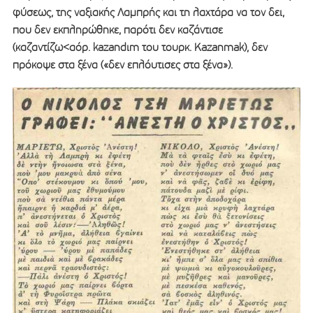
φύσεως, της ναξιακής Λαμπρής και τη λαχτάρα να τον δει,
που δεν εκπληρώθηκε, παρότι δεν καζάντισε
(καζαντίζω<αόρ. kazandιm του τουρκ. Kazanmak), δεν
πρόκοψε στα ξένα («δεν επλόυτισες στα ξένα»).