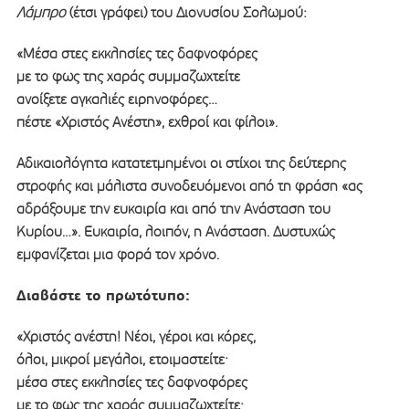
Λάμπρο
(έτσι γράφει) του Διονυσίου Σολωμού:
«Μέσα στες εκκλησίες τες δαφνοφόρες
με το φως της χαράς συμμαζωχτείτε
ανοίξετε αγκαλιές ειρηνοφόρες…
πέστε «Χριστός Ανέστη», εχθροί και φίλοι».
Αδικαιολόγητα κατατετμημένοι οι στίχοι της δεύτερης
στροφής και μάλιστα συνοδευόμενοι από τη φράση «ας
αδράξουμε την ευκαιρία και από την Ανάσταση του
Κυρίου…». Ευκαιρία, λοιπόν, η Ανάσταση. Δυστυχώς
εμφανίζεται μια φορά τον χρόνο.
Διαβάστε το πρωτότυπο:
«Χριστός ανέστη! Νέοι, γέροι και κόρες,
όλοι, μικροί μεγάλοι, ετοιμαστείτε·
μέσα στες εκκλησίες τες δαφνοφόρες
με το φως της χαράς συμμαζωχτείτε·