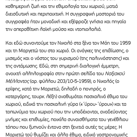
καθημερινή ζωή και την εθιμολογία του χωριού, ματιά
διεισδυτική και περιπαιχτική. Η συγγραφική μαστοριά του
συγγραφέα ήταν μοναδική και εξέφραζε γνήσια και πηγαία
την απεραθίτικη λαϊκή μούσα και ντοπιολαλιά.
Και εδώ συναντούμε τον Νικολό στα ξένα τον Μάη του 1959
και τη Μαργετώ του στο χωριό. Οι ανάγκες της επιβίωσης, ο
μισεμός και ο νόστος του γυρισμού (της παλιννόστησης) και
της αντάμωσης. Εδώ, στη σημερινή διαλογική έμμετρη,
ανοιχτή αλληλογραφία στην πρώτη σελίδα του
Ναξιακού
Μέλλοντος
(αρ. φύλλου 203/10-5-1959), ο Νικολός (ο
ερίφης, κατά την Μαριετώ, δηλαδή ο πονηρός, ο
κατεργάρης, τουρκ. λέξη) αναθυμάται πασχαλινά έθιμα του
χωριού, ειδικά την πασχαλινή γύρα («΄ύρου-΄ύρου») και τα
τοπωνύμια του χωριού που την υποδέχονται, αναδεύοντας
μνήμες και επιθυμίες, ποικίλα συναισθήματα του γενέθλιου
τόπου που ξυπνούν έντονα στη ξενιτιά αυτές τις μέρες. Η
Μαριετώ τού θυμίζει και άλλα έθιμα, ειδικά γαστρονομικής