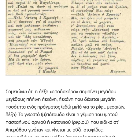
Σημειώνω ότι η λέξη «αποδοχάρα» σημαίνει μεγάλου
μεγέθους πήλινη λεκάνη, λεκάνη που δέχεται μεγάλη
ποσότητα ενός πράγματος (εδώ μιλά για το ρίφι, μεσαιων.
λέξη). Το γνωστό (μ)πάτουδο είναι η γέμιση του ψητού
πασχαλινού αρνιού ή κατσικιού (ριφιού), που ειδικά στ’
Απεράθου γινόταν και γίνεται με ρύζι, σταφίδες,