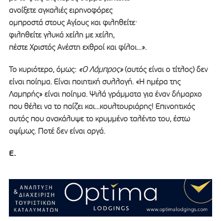
ανοίξετε αγκαλιές ειρηνοφόρες
ομπροστά στους Αγίους και φιληθείτε·
φιληθείτε γλυκά χείλη με χείλη,
πέστε Χριστός Ανέστη εχθροί και φίλοι…».
Το κυριότερο, όμως:
«Ο Λάμπρος»
(αυτός είναι ο τίτλος) δεν
είναι ποίημα. Είναι ποιητική συλλογή. «Η ημέρα της
Λαμπρής» είναι ποίημα. Ψιλά γράμματα για έναν δήμαρχο
που θέλει να το παίζει και…κουλτουριάρης! Επινοητικός
αυτός που ανακάλυψε το κρυμμένο ταλέντο του, έστω
οψίμως. Ποτέ δεν είναι αργά.
Ε.