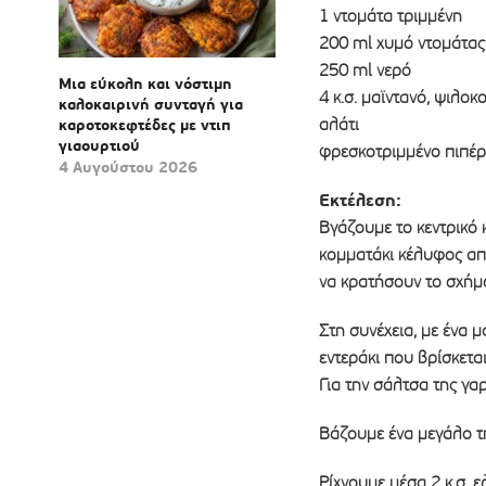
1 ντομάτα τριμμένη
200 ml χυμό ντομάτας
250 ml νερό
Μια εύκολη και νόστιμη
4 κ.σ. μαϊντανό, ψιλο
καλοκαιρινή συνταγή για
αλάτι
καροτοκεφτέδες με ντιπ
γιαουρτιού
φρεσκοτριμμένο πιπέρ
4 Αυγούστου 2026
Εκτέλεση:
Βγάζουμε το κεντρικό 
κομματάκι κέλυφος απ
να κρατήσουν το σχήμα
Στη συνέχεια, με ένα 
εντεράκι που βρίσκεται
Για την σάλτσα της γ
Βάζουμε ένα μεγάλο τ
Ρίχνουμε μέσα 2 κ.σ. ε