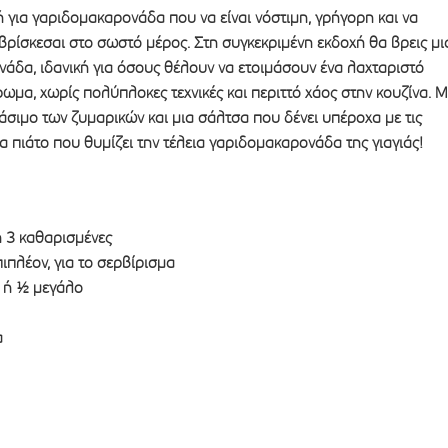
ή για γαριδομακαρονάδα που να είναι νόστιμη, γρήγορη και να
ε βρίσκεσαι στο σωστό μέρος. Στη συγκεκριμένη εκδοχή θα βρεις μι
άδα, ιδανική για όσους θέλουν να ετοιμάσουν ένα λαχταριστό
ωμα, χωρίς πολύπλοκες τεχνικές και περιττό χάος στην κουζίνα. Μ
σιμο των ζυμαρικών και μια σάλτσα που δένει υπέροχα με τις
να πιάτο που θυμίζει την τέλεια γαριδομακαρονάδα της γιαγιάς!
ή 3 καθαρισμένες
πιπλέον, για το σερβίρισμα
ό ή ½ μεγάλο
α