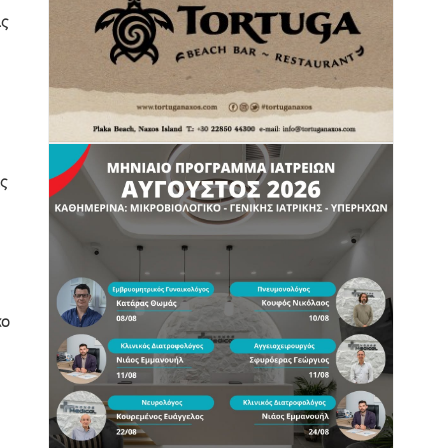
ις
ς
κο