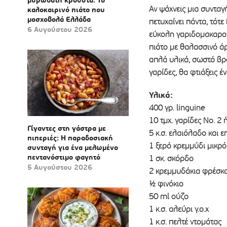
μυρωδάτη κρούστα: Το
Αν ψάχνεις μια συνταγ
καλοκαιρινό πιάτο που
μοσχοβολά Ελλάδα
πετυχαίνει πάντα, τότ
6 Αυγούστου 2026
εύκολη γαριδομακαρον
πιάτο με θαλασσινό άρ
απλά υλικά, σωστό βρά
γαρίδες, θα φτιάξεις έ
Υλικά:
400 γρ. linguine
10 τμχ. γαρίδες Νο. 2 
Γίγαντες στη γάστρα με
5 κ.σ. ελαιόλαδο και ε
πιπεριές: Η παραδοσιακή
1 ξερό κρεμμύδι μικρ
συνταγή για ένα μελωμένο
πεντανόστιμο φαγητό
1 σκ. σκόρδο
5 Αυγούστου 2026
2 κρεμμυδάκια φρέσκ
½ φινόκιο
50 ml ούζο
1 κ.σ. αλεύρι γ.ο.χ
1 κ.σ. πελτέ ντομάτας