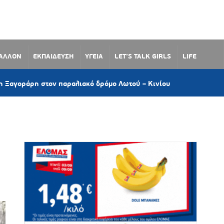
ΒΑΛΛΟΝ
ΕΚΠΑΙΔΕΥΣΗ
ΥΓΕΙΑ
LET’S TALK GIRLS
LIFE
6 ώρες πριν
τον παραλιακό δρόμο Λωτού – Κινίου
Η Κινημ