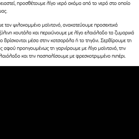
ρειαστεί, προσθέτουμε λίγο νερό ακόμα από το νερό στο οποίο
μας.
με τον ψιλοκομμένο μαϊντανό, ανακατεύουμε προσεκτικά
ύλινη κουτάλα και περιχύνουμε με λίγο ελαιόλαδο τα ζυμαρικά
όσο βρίσκονται μέσα στην κατσαρόλα ή το τηγάνι. Σερβίρουμε τη
 αφού προηγουμένως τη γαρνίρουμε με λίγο μαϊντανό, την
ελαιόλαδο και την πασπαλίσουμε με φρεσκοτριμμένο πιπέρι.