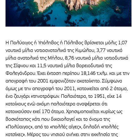
Η Πολύαιγος ή Υπόληβος ή Πόληβος βρίσκεται μόλις 1,07
ναυτικά μίλια νοτιοανατολικά της Κιμώλου, 3,77 ναυτικά
μίλια ανατολικά της Μήλου, 8,76 ναυτικά μίλια νοτιοδυτικά
της Σίφνου και 11,5 ναυτικά μίλια βορειοδυτικά της
Φολεγάνδρου. Έχει έκταση περίπου 18,146 τ.χλμ. και με την
απογραφή του 2001 εμφανιζόταν ακατοίκητο. Σύμφωνα
όμως με την απογραφή του 2011, κατοικείται από 2 άτομα,
ένα ζευγάρι κτηνοτρόφων. Παλαιότερα, το 1951, είχε 14
κατοίκους ενώ ακόμη παλαιότερα αναφέρεται ότι
κατοικούσαν εκεί 170 άτομα. Χρησιμοποιείται κυρίως ως
βοσκότοπος κάτι που δικαιολογεί και το όνομα της
«Πολύαιγος», από το «πολλές αίγες», δηλαδή «πολλές
κατσίκες». Μέρος του νησιού ανήκει στην εκκλησία της