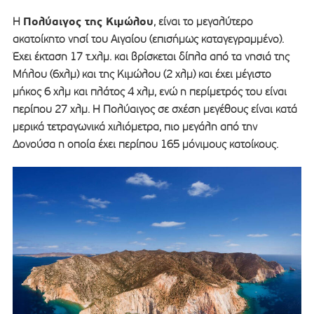
Πολύαιγος της Κιμώλου
Η
, είναι το μεγαλύτερο
ακατοίκητο νησί του Αιγαίου (επισήμως καταγεγραμμένο).
Έχει έκταση 17 τ.χλμ. και βρίσκεται δίπλα από τα νησιά της
Μήλου (6χλμ) και της Κιμώλου (2 χλμ) και έχει μέγιστο
μήκος 6 χλμ και πλάτος 4 χλμ, ενώ η περίμετρός του είναι
περίπου 27 χλμ. Η Πολύαιγος σε σχέση μεγέθους είναι κατά
μερικά τετραγωνικά χιλιόμετρα, πιο μεγάλη από την
Δονούσα η οποία έχει περίπου 165 μόνιμους κατοίκους.