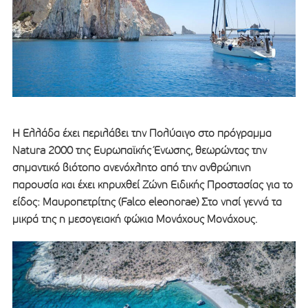
Η Ελλάδα έχει περιλάβει την Πολύαιγο στο πρόγραμμα
Natura 2000 της Ευρωπαϊκής Ένωσης, θεωρώντας την
σημαντικό βιότοπο ανενόχλητο από την ανθρώπινη
παρουσία και έχει κηρυχθεί Ζώνη Ειδικής Προστασίας για το
είδος: Μαυροπετρίτης (Falco eleonorae) Στο νησί γεννά τα
μικρά της η μεσογειακή φώκια Μονάχους Μονάχους.