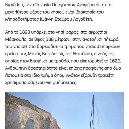
Κιμώλου, την «Παναγία Οδηγήτρια». Αναφέρεται ότι το
μεγαλύτερο μέρος του νησιού είναι ιδιοκτησία του
κληροδοτήματος Ιωάννη Σταύρου Λογοθέτη.
Από το 1898 υπάρχει στο νησί φάρος, στο ακρωτήρι
Μάσκουλα, σε ύψος 138 μέτρων , στην ανατολική πλευρά
του νησιού. Στο βορειοδυτικό τμήμα του νησιού υπάρχουν
ερείπια της Μονής Κοιμήσεως της Θεοτόκου, ο ναός της
οποίας ήταν βασιλική με τρούλο, που είχε ιδρυθεί το 1622.
Ανθρώπινη δραστηριότητα είναι επίσης προφανής από δυο
λατομεία στο ίδιο τμήμα όπου γινόταν εξόρυξη τραχείτη,
χρησιμοποιούμενου για μυλόπετρες.