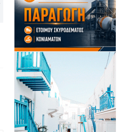
Φεστιβάλ στο Πάρκο 2026:
Σέριφος: Ιστιοφόρο με πέντε
ν
Πάνος Βλάχος και Φωτεινή
αλλοδαπούς έμεινε
Βελεσιώτου στη σκηνή του
ακυβέρνητο λόγω θραύσης
Πάρκου Πάρου
ιστίου