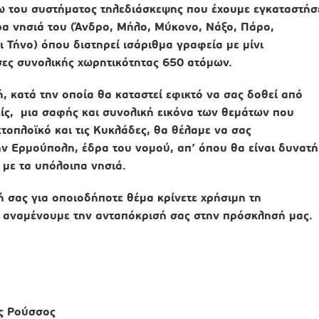
ω του συστήματος τηλεδιάσκεψης που έχουμε εγκαταστήσ
α νησιά του (Άνδρο, Μήλο, Μύκονο, Νάξο, Πάρο,
ι Τήνο) όπου διατηρεί ισάριθμα γραφεία με μίνι
σες συνολικής χωρητικότητας 650 ατόμων.
, κατά την οποία θα καταστεί εφικτό να σας δοθεί από
ίς, μια σαφής και συνολική εικόνα των θεμάτων που
κτοπλοϊκό και τις Κυκλάδες, θα θέλαμε να σας
ν Ερμούπολη, έδρα του νομού, απ’ όπου θα είναι δυνατή
με τα υπόλοιπα νησιά.
ή σας για οποιοδήποτε θέμα κρίνετε χρήσιμη τη
ι αναμένουμε την ανταπόκρισή σας στην πρόσκλησή μας.
ς Ρούσσος