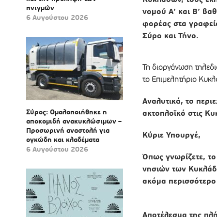
πνιγμών
νομού Α’ και Β’ βα
6 Αυγούστου 2026
φορέας στα γραφεία
Σύρο και Τήνο.
Τη διοργάνωση τηλεδι
το Επιμελητήριο Κυκ
Αναλυτικά, το περι
Σύρος: Ομαλοποιήθηκε η
ακτοπλοϊκό στις Κυ
αποκομιδή ανακυκλώσιμων –
Προσωρινή αναστολή για
Κύριε Υπουργέ,
ογκώδη και κλαδέματα
6 Αυγούστου 2026
Όπως γνωρίζετε, το
νησιών των Κυκλάδω
ακόμα περισσότερο
Αποτέλεσμα της πλή