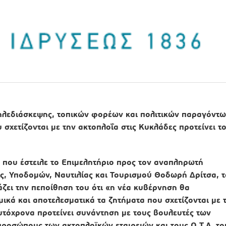
ηλεδιάσκεψης, τοπικών φορέων και πολιτικών παραγόντ
 σχετίζονται με την ακτοπλοΐα στις Κυκλάδες προτείνει τ
ή που έστειλε το Επιμελητήριο προς τον αναπληρωτή
ς, Υποδομών, Ναυτιλίας και Τουρισμού Θοδωρή Δρίτσα, τ
ζει την πεποίθηση του ότι «η νέα κυβέρνηση θα
μικά και αποτελεσματικά τα ζητήματα που σχετίζονται με 
υτόχρονα προτείνει
συνάντηση με τους βουλευτές των
ροσώπους των ακτοπλοϊκών εταιρειών και τους Ο.Τ.Α. το