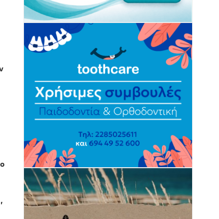
ν
το
,