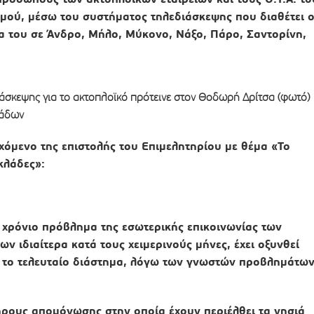
θμού, μέσω του συστήματος τηλεδιάσκεψης που διαθέτει 
 του σε Άνδρο, Μήλο, Μύκονο, Νάξο, Πάρο, Σαντορίνη,
άσκεψης για το ακτοπλοϊκό πρότεινε στον Θοδωρή Δρίτσα (φωτό)
λάδων
εχόμενο της επιστολής του Επιμελητηρίου με θέμα «Το
κλάδες»:
 χρόνιο πρόβλημα της εσωτερικής επικοινωνίας των
ν ιδιαίτερα κατά τους χειμερινούς μήνες, έχει οξυνθεί
 το τελευταίο διάστημα, λόγω των γνωστών προβλημάτων
ρους απομόνωσης στην οποία έχουν περιέλθει τα νησιά