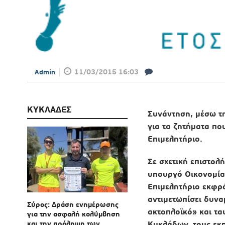
11/03/2015 16:03
Admin
ΚΥΚΛΑΔΕΣ
Συνάντηση, μέσω τ
για τα ζητήματα που
Επιμελητήριο.
Σε σχετική επιστολ
υπουργό Οικονομία
Επιμελητήριο εκφρά
αντιμετωπίσει δυνα
Σύρος: Δράση ενημέρωσης
ακτοπλοϊκό» και
τα
για την ασφαλή κολύμβηση
και την πρόληψη των
Κυκλάδων, τους εκπ