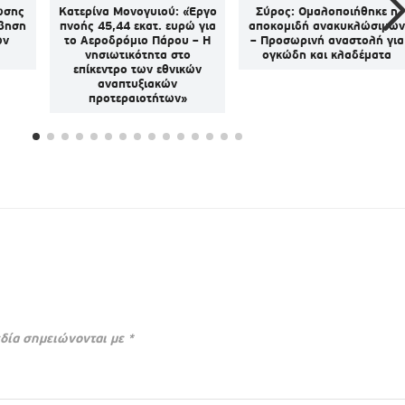
ωσης
Κατερίνα Μονογυιού: «Έργο
Σύρος: Ομαλοποιήθηκε η
μβηση
πνοής 45,44 εκατ. ευρώ για
αποκομιδή ανακυκλώσιμω
ων
το Αεροδρόμιο Πάρου – Η
– Προσωρινή αναστολή για
νησιωτικότητα στο
ογκώδη και κλαδέματα
επίκεντρο των εθνικών
αναπτυξιακών
προτεραιοτήτων»
δία σημειώνονται με
*