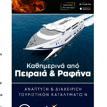
ων
ο
ο
το
υ