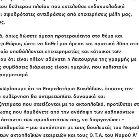
 του δεύτερου πλοίου που εκτελούσε ενδοκυκλαδικά
οι σφοδρότατες αντιδράσεις από επιχειρήσεις μέλη μας,
υς.
, όπως δώσετε άμεση προτεραιότητα στο θέμα και
εριθώριο, ώστε να δοθεί μια άμεση και οριστική λύση στη
οία υποβάλλονται επιχειρηματίες και κάτοικοι των
υ ότι είναι πλέον αδύνατη η λειτουργία της γραμμής με
συμβάσεις διάρκειας είκοσι ημερών, που καθιστούν
γραμματισμό.
νωρίσουμε ότι το Επιμελητήριο Κυκλάδων, έχοντας την
α κυβέρνηση θα αντιμετωπίσει δυναμικά και
ζητήματα που σχετίζονται με το ακτοπλοϊκό, προτίθεται σ
ρωσης που λαμβάνετε από την ανάληψη των καθηκόντων
 άπτονται των αρμοδιοτήτων σας, να διοργανώσει –
 επιθυμείτε – μια συνάντηση με τους βουλευτές του Νομού
ων ακτοπλοϊκών εταιρειών και τους Ο.Τ.Α. του Νομού Α’