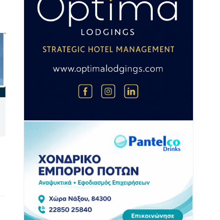
Αεροδιακομιδές από Άνδρο
Σύρος: Δύο τραυματίες σε
και Αμοργό – Δύο
σύγκρουση δικύκλων στην
διακομιδές ασθενών από
παραλιακή της Ερμούπολης
Πάρο και Φολέγανδρο