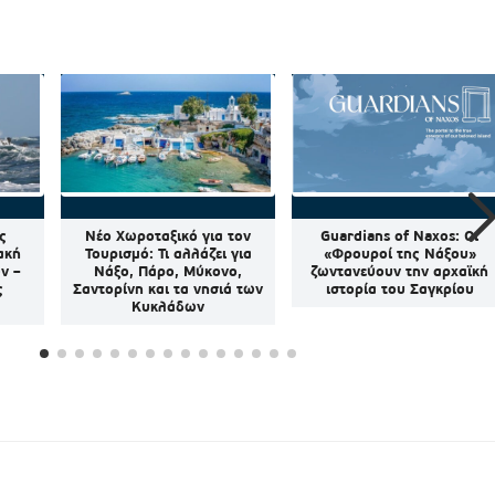
ς
Νέο Χωροταξικό για τον
Guardians of Naxos: Οι
ακή
Τουρισμό: Τι αλλάζει για
«Φρουροί της Νάξου»
ν –
Νάξο, Πάρο, Μύκονο,
ζωντανεύουν την αρχαϊκή
ς
Σαντορίνη και τα νησιά των
ιστορία του Σαγκρίου
Κυκλάδων