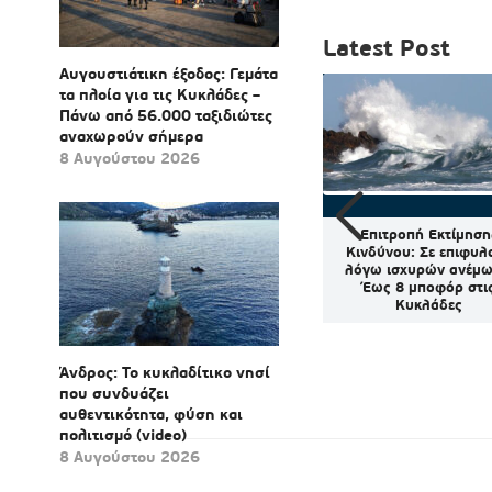
Latest Post
Αυγουστιάτικη έξοδος: Γεμάτα
τα πλοία για τις Κυκλάδες –
Πάνω από 56.000 ταξιδιώτες
αναχωρούν σήμερα
8 Αυγούστου 2026
η του ΣτΕ
Σύρος: Δράση ενημέρωσης
Επιτροπή Εκτίμηση
ές άδειες
για την ασφαλή κολύμβηση
Κινδύνου: Σε επιφυλ
ο
και την πρόληψη των
λόγω ισχυρών ανέμω
πνιγμών
Έως 8 μποφόρ στι
Κυκλάδες
Άνδρος: Το κυκλαδίτικο νησί
που συνδυάζει
αυθεντικότητα, φύση και
πολιτισμό (video)
8 Αυγούστου 2026