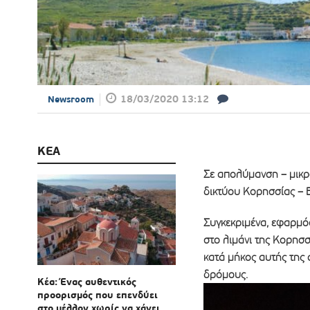
18/03/2020 13:12
Newsroom
ΚΕΑ
Σε απολύμανση – μικρ
δικτύου Κορησσίας – 
Συγκεκριμένα, εφαρμό
στο λιμάνι της Κορησ
κατά μήκος αυτής της 
δρόμους.
Κέα: Ένας αυθεντικός
προορισμός που επενδύει
στο μέλλον χωρίς να χάνει