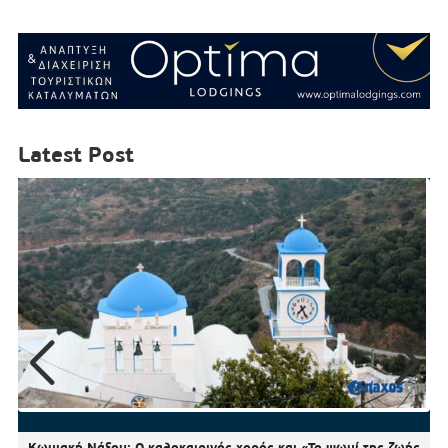
Latest Post
Κωμιακή Νάξου: Ο καλοκαιρινός χορός και «Το ψωμί της ζωής