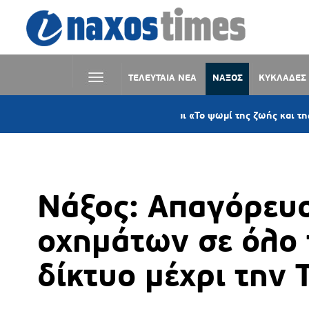
ΤΕΛΕΥΤΑΙΑ ΝΕΑ
ΝΑΞΟΣ
ΚΥΚΛΑΔΕΣ
ΣΥΜΒΑΙΝΕΙ ΤΩΡΑ
: Ο καλοκαιρινός χορός και «Το ψωμί της ζωής και της μνήμης μα
Νάξος: Απαγόρευ
οχημάτων σε όλο 
δίκτυο μέχρι την 