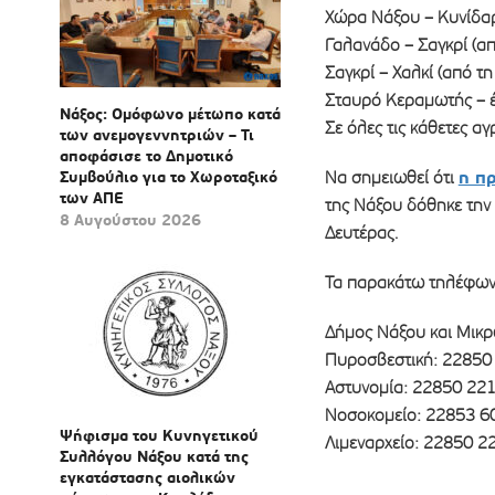
Χώρα Νάξου – Κυνίδαρ
Γαλανάδο – Σαγκρί (α
Σαγκρί – Χαλκί (από τ
Σταυρό Κεραμωτής – 
Νάξος: Ομόφωνο μέτωπο κατά
Σε όλες τις κάθετες α
των ανεμογεννητριών – Τι
αποφάσισε το Δημοτικό
η π
Συμβούλιο για το Χωροταξικό
Να σημειωθεί ότι
των ΑΠΕ
της Νάξου δόθηκε την 
8 Αυγούστου 2026
Δευτέρας.
Τα παρακάτω τηλέφωνα
Δήμος Νάξου και Μικ
Πυροσβεστική: 22850
Αστυνομία: 22850 22
Νοσοκομείο: 22853 6
Ψήφισμα του Κυνηγετικού
Λιμεναρχείο: 22850 2
Συλλόγου Νάξου κατά της
εγκατάστασης αιολικών