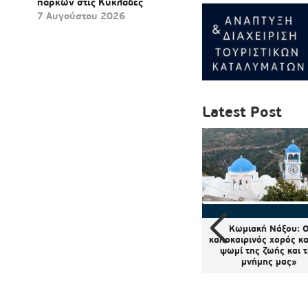
πάρκων στις Κυκλάδες
7 Αυγούστου 2026
Latest Post
πίστηκε
Εορτολόγιο: Ποιοι
Κωμιακή Νάξου: 
του Β’
γιορτάζουν σήμερα 6
καλοκαιρινός χορός κα
μου στην
Αυγούστου 2026
ψωμί της ζωής και 
Γεωργίου
μνήμης μας»