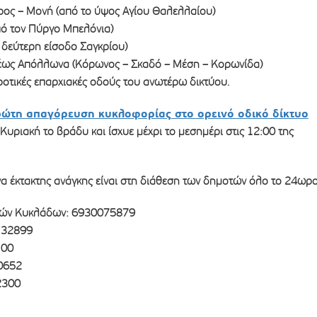
ος – Μονή (από το ύψος Αγίου Θαλελλαίου)
πό τον Πύργο Μπελόνια)
η δεύτερη είσοδο Σαγκρίου)
έως Απόλλωνα (Κόρωνος – Σκαδό – Μέση – Κορωνίδα)
γροτικές επαρχιακές οδούς του ανωτέρω δικτύου.
ρώτη απαγόρευση κυκλοφορίας στο ορεινό οδικό δίκτυο
Κυριακή το βράδυ και ίσχυε μέχρι το μεσημέρι στις 12:00 της
 έκτακτης ανάγκης είναι στη διάθεση των δημοτών όλο το 24ωρο
ρών Κυκλάδων: 6930075879
 32899
100
0652
2300