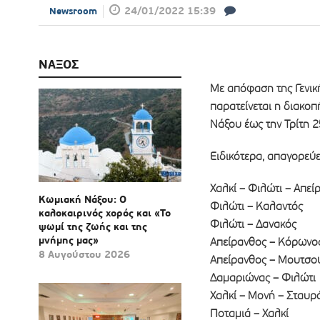
24/01/2022 15:39
Newsroom
ΝΑΞΟΣ
Με απόφαση της Γενικ
παρατείνεται η διακοπ
Νάξου έως την Τρίτη 2
Ειδικότερα, απαγορεύ
Χαλκί – Φιλώτι – Απεί
Κωμιακή Νάξου: Ο
Φιλώτι – Καλαντός
καλοκαιρινός χορός και «Το
Φιλώτι – Δανακός
ψωμί της ζωής και της
μνήμης μας»
Απείρανθος – Κόρωνο
8 Αυγούστου 2026
Απείρανθος – Μουτσο
Δαμαριώνας – Φιλώτι
Χαλκί – Μονή – Σταυ
Ποταμιά – Χαλκί