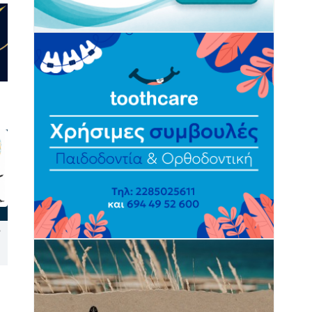
Ψήφισμα του Κυνηγετικού
Ο Γιώργος Νταλάρας με τη
Συλλόγου Νάξου κατά της
μουσική παράσταση
εγκατάστασης αιολικών
«Ρεμπέτικο» στο 10ο
πάρκων στις Κυκλάδες
Φεστιβάλ Ρεμπέτικου Σύρου