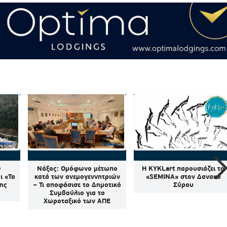
Ο
Νάξος: Ομόφωνο μέτωπο
Η KYKLart παρουσιάζει το
ι «Το
κατά των ανεμογεννητριών
«SEMINA» στον Δανακό
της
– Τι αποφάσισε το Δημοτικό
Σύρου
Συμβούλιο για το
Χωροταξικό των ΑΠΕ