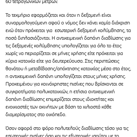
60 τετραγωνικών μέτρων.
Το τεκμήριο εφαρμόζεται και όταν η δεξαμενή είναι
συναρμολογούμενη αφού ο νόμος δεν κάνει καμία διάκριση
ενώ όταν πρόκειται για εσωτερική δεξαμενή κολύμβησης, τα
ποσά διπλασιάζονται. Η αντικειμενική δαπάνη διαβίωσης για
τις δεξαμενές κολύμβησης υπολογίζεται για όλο το έτος
χωρίς να περιορίζεται σε μήνες χρήσης είτε πρόκειται για
κύρια κατοικία είτε για δευτερεύουσα. Στις περιπτώσεις
θανάτου ή μεταβίβασης/απόκτησης κατοικίας μέσα στο έτος,
η αντικειμενική δαπάνη υπολογίζεται στους μήνες χρήσης.
Προκειμένου για κοινόχρηστες πισίνες που βρίσκονται σε
συγκροτήματα πολυκατοικιών, η ετήσια αντικειμενική
δαπάνη διαβίωσης επιμερίζεται στους ιδιοκτήτες και
ενοικιαστές των ακινήτων με βάση τα χιλιοστά κάθε
διαμερίσματος στο οικόπεδο.
Όσον αφορά στο φόρο πολυτελούς διαβίωσης τόσο για τις
εσωτερικές πισίνες όσο και τις εξωτερικές ισούται με το