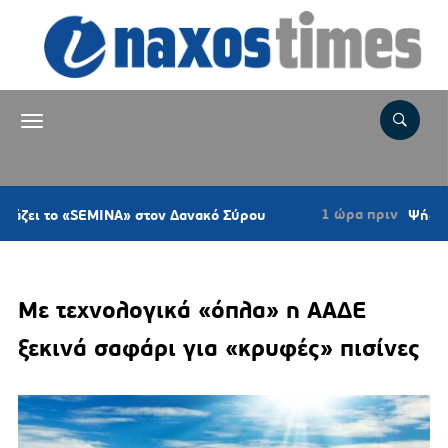
1 ώρα πριν
 «SEMINA» στον Δανακό Σύρου
Ψήφισμα του Κ
Με τεχνολογικά «όπλα» η ΑΑΔΕ
ξεκινά σαφάρι για «κρυφές» πισίνες