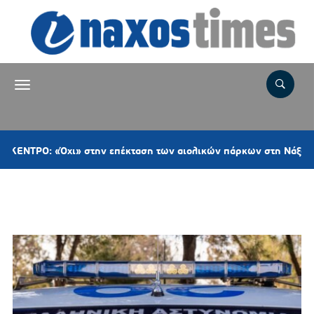
 επέκταση των αιολικών πάρκων στη Νάξο– Παρέμβαση για το ν
Ετικέτα:
Αστυνομικό δελτίο