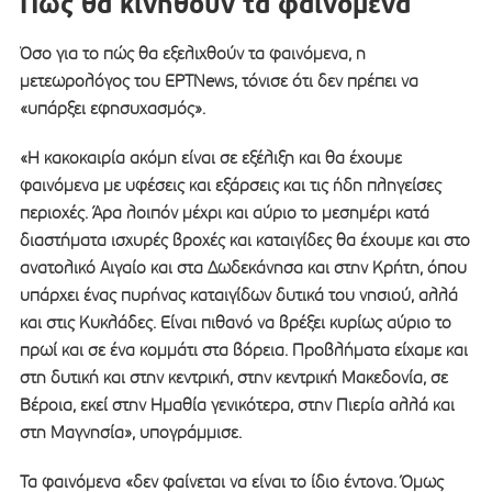
Πώς θα κινηθούν τα φαινόμενα
Όσο για το πώς θα εξελιχθούν τα φαινόμενα, η
μετεωρολόγος του ΕΡΤΝews, τόνισε ότι δεν πρέπει να
«υπάρξει εφησυχασμός».
«Η κακοκαιρία ακόμη είναι σε εξέλιξη και θα έχουμε
φαινόμενα με υφέσεις και εξάρσεις και τις ήδη πληγείσες
περιοχές. Άρα λοιπόν μέχρι και αύριο το μεσημέρι κατά
διαστήματα ισχυρές βροχές και καταιγίδες θα έχουμε και στο
ανατολικό Αιγαίο και στα Δωδεκάνησα και στην Κρήτη, όπου
υπάρχει ένας πυρήνας καταιγίδων δυτικά του νησιού, αλλά
και στις Κυκλάδες. Είναι πιθανό να βρέξει κυρίως αύριο το
πρωί και σε ένα κομμάτι στα βόρεια. Προβλήματα είχαμε και
στη δυτική και στην κεντρική, στην κεντρική Μακεδονία, σε
Βέροια, εκεί στην Ημαθία γενικότερα, στην Πιερία αλλά και
στη Μαγνησία», υπογράμμισε.
Τα φαινόμενα «δεν φαίνεται να είναι το ίδιο έντονα. Όμως