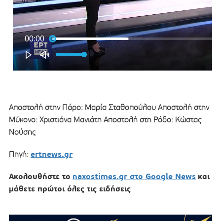
Αποστολή στην Πάρο: Μαρία Σταθοπούλου Αποστολή στην
Μύκονο: Χριστιάνα Μανιάτη Αποστολή στη Ρόδο: Κώστας
Νούσης
ertnews.gr
Πηγή:
Ακολουθήστε το
naxostimes.gr στο Google News
και
μάθετε πρώτοι όλες τις ειδήσεις