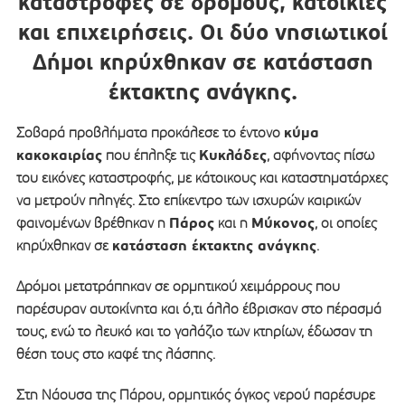
καταστροφές σε δρόμους, κατοικίες
και επιχειρήσεις. Οι δύο νησιωτικοί
Δήμοι κηρύχθηκαν σε κατάσταση
έκτακτης ανάγκης.
κύμα
Σοβαρά προβλήματα προκάλεσε το έντονο
κακοκαιρίας
Κυκλάδες
που έπληξε τις
, αφήνοντας πίσω
του εικόνες καταστροφής, με κάτοικους και καταστηματάρχες
να μετρούν πληγές. Στο επίκεντρο των ισχυρών καιρικών
Πάρος
Μύκονος
φαινομένων βρέθηκαν η
και η
, οι οποίες
κατάσταση έκτακτης ανάγκης
κηρύχθηκαν σε
.
Δρόμοι μετατράπηκαν σε ορμητικού χειμάρρους που
παρέσυραν αυτοκίνητα και ό,τι άλλο έβρισκαν στο πέρασμά
τους, ενώ το λευκό και το γαλάζιο των κτηρίων, έδωσαν τη
θέση τους στο καφέ της λάσπης.
Στη Νάουσα της Πάρου, ορμητικός όγκος νερού παρέσυρε