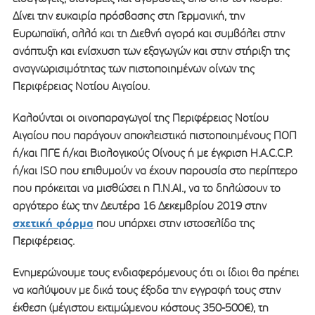
Δίνει την ευκαιρία πρόσβασης στη Γερμανική, την
Ευρωπαϊκή, αλλά και τη Διεθνή αγορά και συμβάλει στην
ανάπτυξη και ενίσχυση των εξαγωγών και στην στήριξη της
αναγνωρισιμότητας των πιστοποιημένων οίνων της
Περιφέρειας Νοτίου Αιγαίου.
Καλούνται οι οινοπαραγωγοί της Περιφέρειας Νοτίου
Αιγαίου που παράγουν αποκλειστικά πιστοποιημένους ΠΟΠ
ή/και ΠΓΕ ή/και Βιολογικούς Οίνους ή με έγκριση H.A.C.C.P.
ή/και ISO που επιθυμούν να έχουν παρουσία στο περίπτερο
που πρόκειται να μισθώσει η Π.Ν.ΑΙ., να το δηλώσουν το
αργότερο έως την Δευτέρα 16 Δεκεμβρίου 2019 στην
σχετική φόρμα
που υπάρχει στην ιστοσελίδα της
Περιφέρειας.
Ενημερώνουμε τους ενδιαφερόμενους ότι οι ίδιοι θα πρέπει
να καλύψουν με δικά τους έξοδα την εγγραφή τους στην
έκθεση (μέγιστου εκτιμώμενου κόστους 350-500€), τη