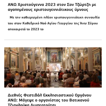
ΑΝΩ Χριστούγεννα 2023 στον Σαν Τζώρτζη με
αγαπημένους χριστουγεννιάτικους ύμνους
Με την καθιερωμένη πλέον χριστουγεννιάτικη συναυλία
του στον Καθεδρικό Ναό Αγίου Γεωργίου της Άνω Σύρου
αποχαιρετά το 2023 το
Διεθνές Φεστιβάλ Εκκλησιαστικού Οργάνου
ΑΝΩ: Μάγεψε ο οργανίστας του Βατικανού
Τζιανλούκα Λιμπερτούτσι