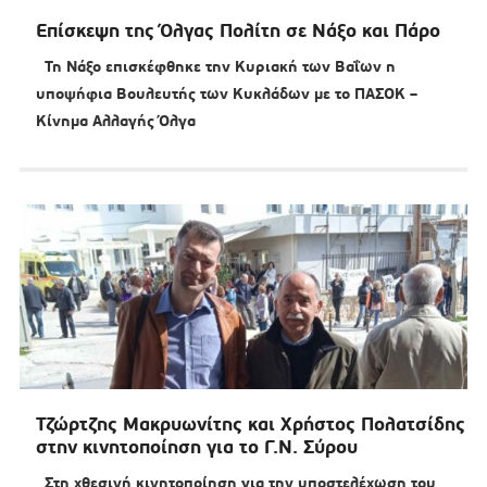
Επίσκεψη της Όλγας Πολίτη σε Νάξο και Πάρο
Τη Νάξο επισκέφθηκε την Κυριακή των Βαΐων η
υποψήφια Βουλευτής των Κυκλάδων με το ΠΑΣΟΚ –
Κίνημα Αλλαγής Όλγα
Τζώρτζης Μακρυωνίτης και Χρήστος Πολατσίδης
στην κινητοποίηση για το Γ.Ν. Σύρου
Στη χθεσινή κινητοποίηση για την υποστελέχωση του