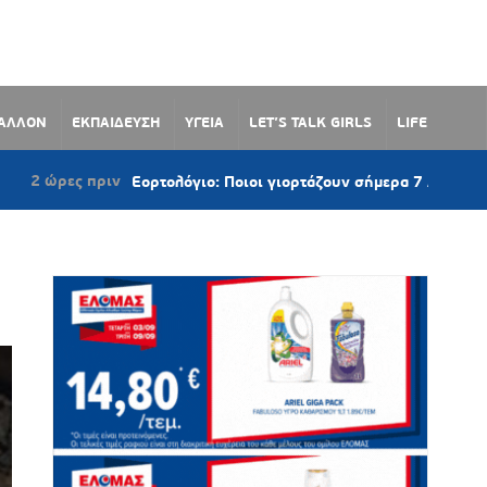
ΒΑΛΛΟΝ
ΕΚΠΑΙΔΕΥΣΗ
ΥΓΕΙΑ
LET’S TALK GIRLS
LIFE
2
Εορτολόγιο: Ποιοι γιορτάζουν σήμερα 7 Αυγούστου 2026